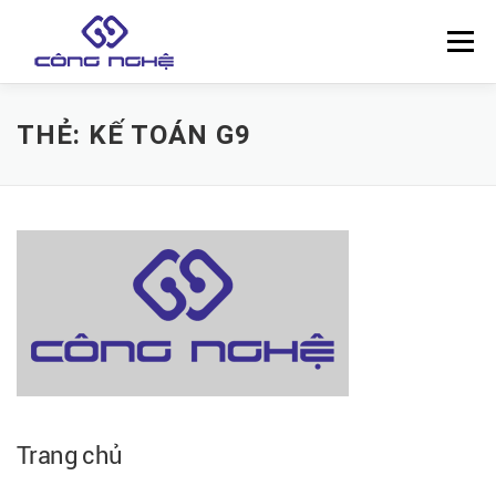
Skip
to
Menu
content
THẺ:
KẾ TOÁN G9
Trang chủ