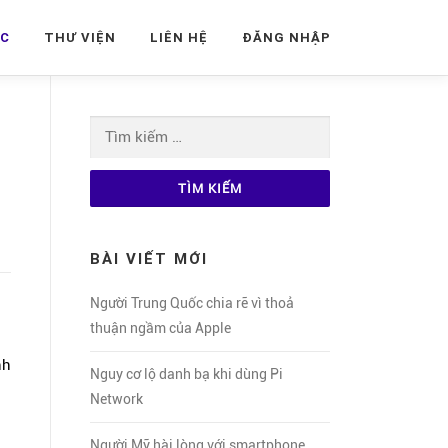
ỨC
THƯ VIỆN
LIÊN HỆ
ĐĂNG NHẬP
Tìm
kiếm
cho:
BÀI VIẾT MỚI
Người Trung Quốc chia rẽ vì thoả
thuận ngầm của Apple
nh
Nguy cơ lộ danh bạ khi dùng Pi
Network
Người Mỹ hài lòng với smartphone