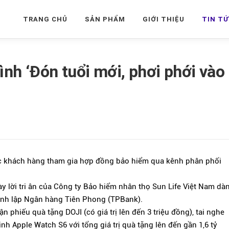
TRANG CHỦ
SẢN PHẨM
GIỚI THIỆU
TIN T
ình ‘Đón tuổi mới, phơi phới vào
c khách hàng tham gia hợp đồng bảo hiểm qua kênh phân phối
y lời tri ân của Công ty Bảo hiểm nhân thọ Sun Life Việt Nam dà
ành lập Ngân hàng Tiên Phong (TPBank).
 phiếu quà tặng DOJI (có giá trị lên đến 3 triệu đồng), tai nghe
h Apple Watch S6 với tổng giá trị quà tặng lên đến gần 1,6 tỷ